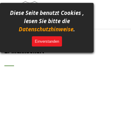
Direkt zum Seiteninhalt
Menü überspringen
Diese Seite benutzt Cookies ,
lesen Sie bitte die
Datenschutzhinweise
.
Bildergalerie
Einverstanden
2. Mannschaft
___