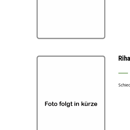
Riha
___
Schied