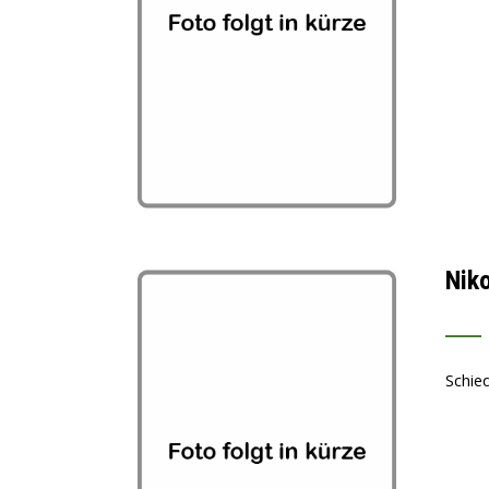
Nik
___
Schied