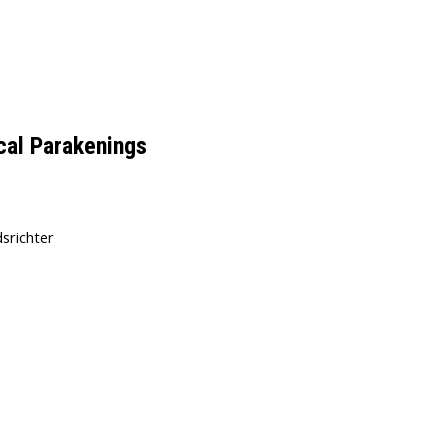
cal Parakenings
srichter