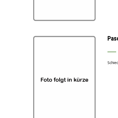
Pas
___
Schied