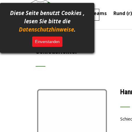
Direkt zum Seiteninhalt
M
Diese Seite benutzt Cookies ,
Home
Abteilung
Teams
Rund (r
▼
▼
lesen Sie bitte die
Datenschutzhinweise
.
Das Team der
Einverstanden
Schiedsrichter
___
Han
___
Schied