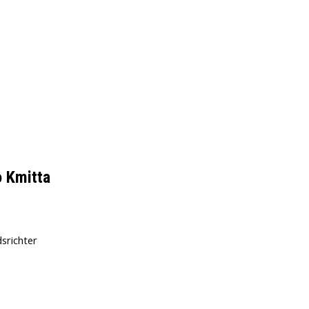
o Kmitta
srichter