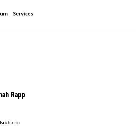
enü überspringen
)um
Services
▼
▼
nah Rapp
srichterin